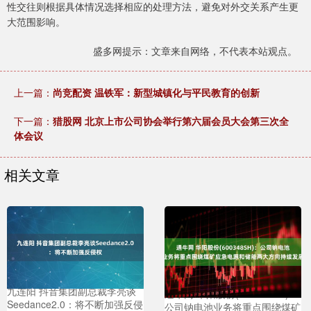
性交往则根据具体情况选择相应的处理方法，避免对外交关系产生更
大范围影响。
盛多网提示：文章来自网络，不代表本站观点。
上一篇：
尚竞配资 温铁军：新型城镇化与平民教育的创新
下一篇：
猎股网 北京上市公司协会举行第六届会员大会第三次全
体会议
相关文章
九连阳 抖音集团副总裁李亮谈
通牛网 华阳股份(600348SH)：
Seedance2.0：将不断加强反侵
公司钠电池业务将重点围绕煤矿