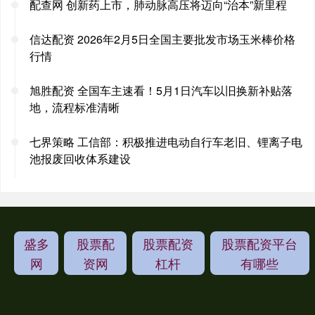
配查网 创新药上市，肺动脉高压将迈向“治本”新里程
信达配资 2026年2月5日全国主要批发市场玉米棒价格
行情
旭胜配资 全国车主速看！5月1日汽车以旧换新补贴落
地，流程标准清晰
七界策略 工信部：积极推进电动自行车老旧、锂离子电
池报废回收体系建设
盛多
股票配
股票配资
股票配资平台
网
资网
杠杆
有哪些