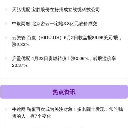
天弘忧配 宝胜股份在扬州成立线缆科技公司
中银两融 北京密云一宅地3.8亿元底价成交
云资管 百度（BIDU.US）5月2日收盘报89.96美元/股，
涨2.33%
启盈优配 4月23日贵燃转债上涨0.06%，转股溢价率
20.37%
热点资讯
牛途网 鸭蛋再次成为关注对象！多名院士发现：常吃鸭
蛋的人，有7个变化