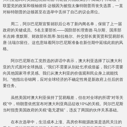
联盟党的政策和领袖彼得·达顿因为被指太像特朗普而丧失选票，一直
对标特朗普的达顿甚至在选举中丢掉了自己的议会席位。
周二，阿尔巴尼斯宣誓就职后公布了新内阁名单，保留了上一届
政府的关键成员。5名主要部长——国防部长理查德·马尔斯、国库部
长吉姆·查默斯、财政部长凯蒂·加拉格尔、外交部长黄英贤和贸易部长
唐·法瑞尔留任。这也意味着阿尔巴尼斯准备在新任期中延续此前的风
格。
阿尔巴尼斯在工党胜选的讲话中表示，澳大利亚选择了以澳大利
亚的方式面对全球挑战，“我们不需要从别处乞求或借鉴，我们不需要
向其他国家寻求灵感。我们从澳大利亚的价值观和民众身上就能找
到。”他指出谷锦网，应对全球经济的不确定性将是新政府上任后的首
要任务。
虽然美国对澳大利亚保持了贸易顺差，但在对全球的所谓“对等关
税”中，特朗普依然宣布对澳大利亚商品征收10%的关税。阿尔巴尼斯
当时指责美国政府的关税“毫无逻辑”，违反了两国的伙伴关系基础。
在本次选举中，生活成本上涨、高房价和能源政策是选民关注的