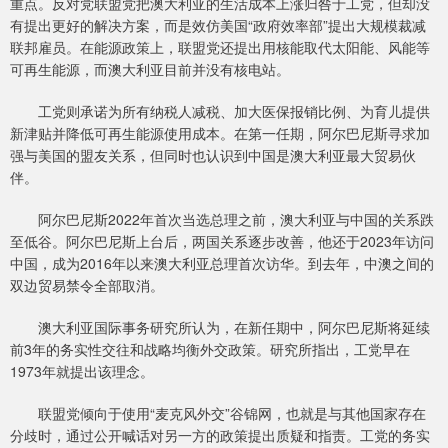
重点。反对党联盟党把澳大利亚的生活成本上涨归咎于工党，但却没
有提出更好的解决方案，而是效仿美国“政府效率部”提出大规模裁减
联邦雇员。在能源政策上，联盟党还提出用核能取代太阳能、风能等
可再生能源，而澳大利亚目前并没有核电站。
工党则承诺为所有纳税人减税、加大医保报销比例、为育儿提供
新津贴并降低可再生能源使用成本。在第一任期，阿尔巴尼斯寻求加
强与美国的盟友关系，但同时也认识到中国是澳大利亚最大贸易伙
伴。
阿尔巴尼斯2022年首次当选总理之前，澳大利亚与中国的关系跌
至低谷。阿尔巴尼斯上台后，两国关系逐步改善，他还于2023年访问
中国，成为2016年以来澳大利亚总理首次访华。到去年，中澳之间的
双边贸易禁令全部取消。
澳大利亚国际事务研究所认为，在新任期中，阿尔巴尼斯将延续
前3年的务实性交往和战略均衡外交政策。研究所指出，工党早在
1973年就提出该理念。
联盟党倾向于使用“麦克风外交”谷锦网，也就是与其他国家存在
分歧时，通过公开喊话对另一方的政策提出质疑和指责。工党的务实