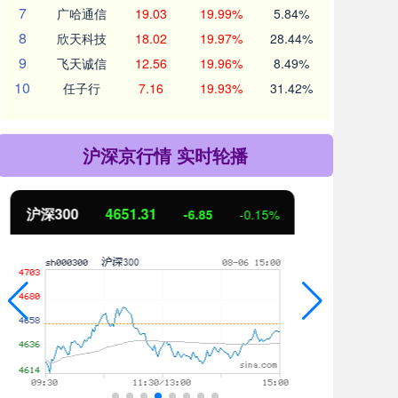
7
广哈通信
19.03
19.99%
5.84%
8
欣天科技
18.02
19.97%
28.44%
9
飞天诚信
12.56
19.96%
8.49%
10
任子行
7.16
19.93%
31.42%
沪深京行情 实时轮播
北证50
1122.88
创业
3.42
0.30%