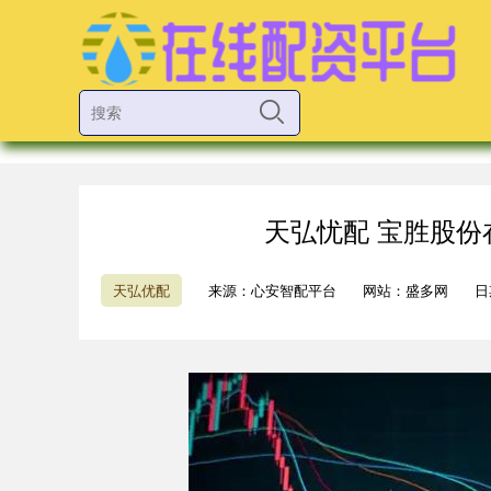
天弘忧配 宝胜股
天弘优配
来源：心安智配平台
网站：盛多网
日期