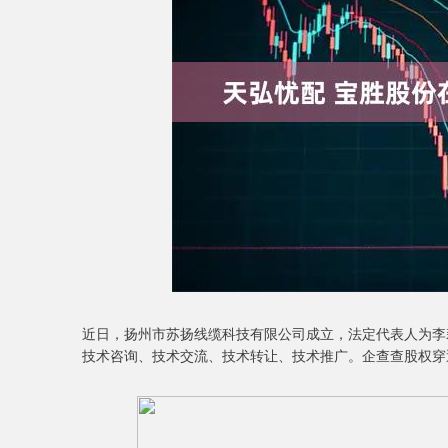
深证成指
14110.12
1.92
0.57%
-34.08
-
近日，扬州市苏扬线缆科技有限公司成立，法定代表人为李莉
技术咨询、技术交流、技术转让、技术推广。企查查股权穿透