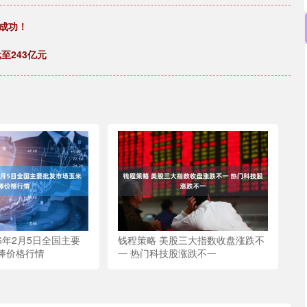
成功！
至243亿元
26年2月5日全国主要
钱程策略 美股三大指数收盘涨跌不
棒价格行情
一 热门科技股涨跌不一