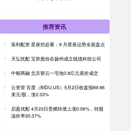
推荐资讯
策利配资 星座控必看：9 月星座运势全面盘点
天弘忧配 宝胜股份在扬州成立线缆科技公司
中银两融 北京密云一宅地3.8亿元底价成交
云资管 百度（BIDU.US）5月2日收盘报89.96
美元/股，涨2.33%
启盈优配 4月23日贵燃转债上涨0.06%，转股
溢价率20.37%