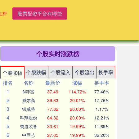
杠杆
股票配资平台有哪些
个股实时涨跌榜
个股跌幅
个股流入
个股流出
换手率
个股涨幅
排名
名称
最新价
涨幅
换手率
1
N津富
37.49
114.72%
77.46%
2
威尔高
39.83
20.01%
17.76%
3
锴威特
77.82
20.00%
1.17%
4
科翔股份
64.32
20.00%
12.21%
5
蜀道装备
33.61
19.99%
11.69%
6
中巨芯
27.85
19.99%
32.20%