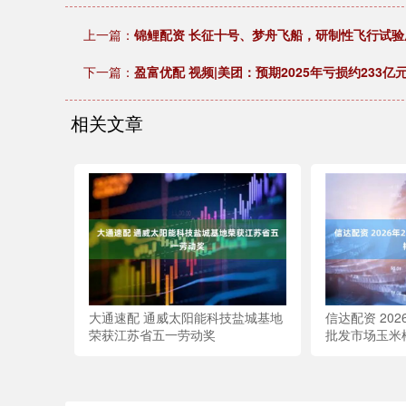
上一篇：
锦鲤配资 长征十号、梦舟飞船，研制性飞行试验
下一篇：
盈富优配 视频|美团：预期2025年亏损约233亿元
相关文章
大通速配 通威太阳能科技盐城基地
信达配资 20
荣获江苏省五一劳动奖
批发市场玉米