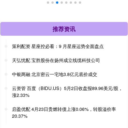
推荐资讯
策利配资 星座控必看：9 月星座运势全面盘点
天弘忧配 宝胜股份在扬州成立线缆科技公司
中银两融 北京密云一宅地3.8亿元底价成交
云资管 百度（BIDU.US）5月2日收盘报89.96美元/股，
涨2.33%
启盈优配 4月23日贵燃转债上涨0.06%，转股溢价率
20.37%