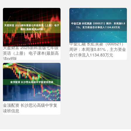
中金汇融 长虹美菱（000521）
天盈财富 2025新科普版七年级
周评：本周涨0.81%，主力资金
英语（上册） 电子课本(最新高
合计净流入1134.83万元
清pdf版
金顶配资 长沙思沁高级中学复
读班信息