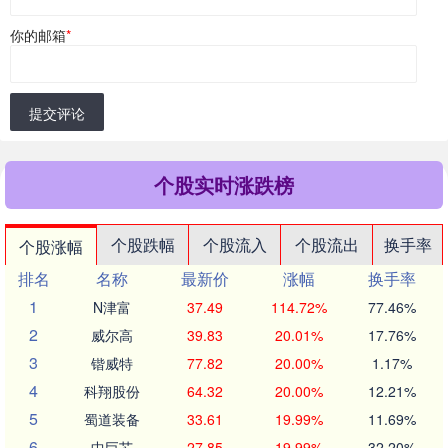
你的邮箱
*
提交评论
个股实时涨跌榜
个股跌幅
个股流入
个股流出
换手率
个股涨幅
排名
名称
最新价
涨幅
换手率
1
N津富
37.49
114.72%
77.46%
2
威尔高
39.83
20.01%
17.76%
3
锴威特
77.82
20.00%
1.17%
4
科翔股份
64.32
20.00%
12.21%
5
蜀道装备
33.61
19.99%
11.69%
6
中巨芯
27.85
19.99%
32.20%