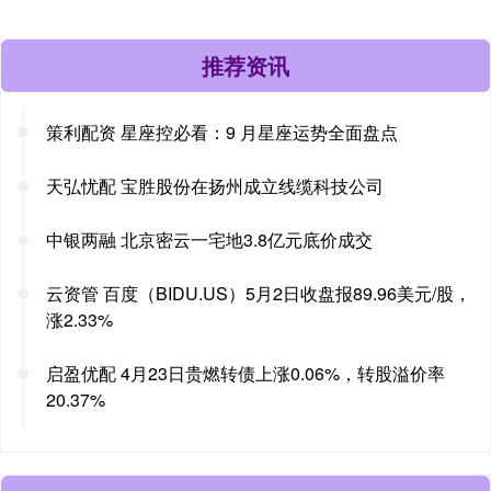
推荐资讯
策利配资 星座控必看：9 月星座运势全面盘点
天弘忧配 宝胜股份在扬州成立线缆科技公司
中银两融 北京密云一宅地3.8亿元底价成交
云资管 百度（BIDU.US）5月2日收盘报89.96美元/股，
涨2.33%
启盈优配 4月23日贵燃转债上涨0.06%，转股溢价率
20.37%