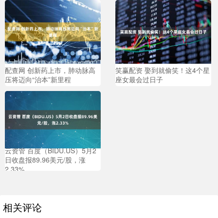
配查网 创新药上市，肺动脉高
笑赢配资 娶到就偷笑！这4个星
压将迈向“治本”新里程
座女最会过日子
云资管 百度（BIDU.US）5月2
日收盘报89.96美元/股，涨
2.33%
相关评论