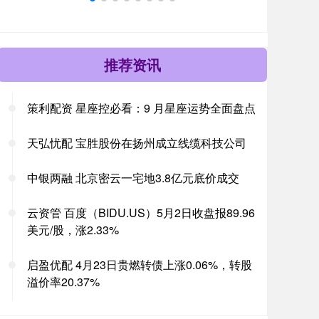
推荐资讯
策利配资 星座控必看：9 月星座运势全面盘点
天弘忧配 宝胜股份在扬州成立线缆科技公司
中银两融 北京密云一宅地3.8亿元底价成交
云资管 百度（BIDU.US）5月2日收盘报89.96
美元/股，涨2.33%
启盈优配 4月23日贵燃转债上涨0.06%，转股
溢价率20.37%