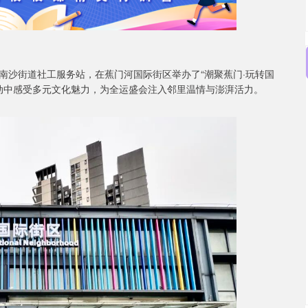
南沙街道社工服务站，在蕉门河国际街区举办了“潮聚蕉门·玩转国
互动中感受多元文化魅力，为全运盛会注入邻里温情与澎湃活力。