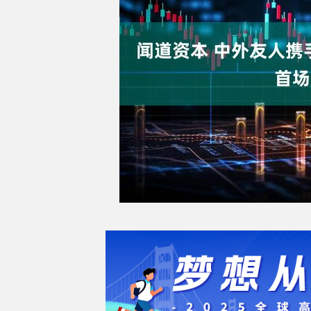
期指IC0
7877.80
164.40
2.