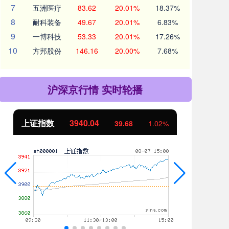
7
五洲医疗
83.62
20.01%
18.37%
8
耐科装备
49.67
20.01%
6.83%
9
一博科技
53.33
20.01%
17.26%
10
方邦股份
146.16
20.00%
7.68%
沪深京行情 实时轮播
深证成指
14311.01
沪深
200.89
1.42%