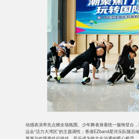
动感表演率先点燃全场氛围。少年舞者身着统一服饰登台，
运会“活力大湾区”的主题调性；香港EZband星河乐队
掌声与欢呼声此起彼伏，音乐成为跨文化沟通的暖心桥梁。