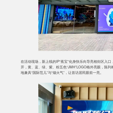
在活动现场，新上线的IP“蕉宝”化身快乐向导亮相街区入
开，黄、蓝、绿、紫、粉五色“JMH”LOGO格外亮眼，陈
地兼具“国际范儿”与“烟火气”，让首访居民眼前一亮。