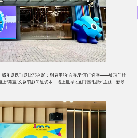
口，吸引居民驻足比耶合影；刚启用的“会客厅”开门迎客——玻璃门推
列柜上“蕉宝”文创萌趣闻道资本，墙上世界地图呼应“国际”主题，新场