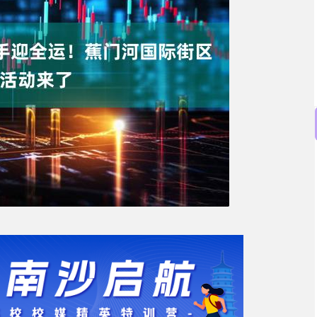
上证指数
3940.04
13%
39.68
1.02%