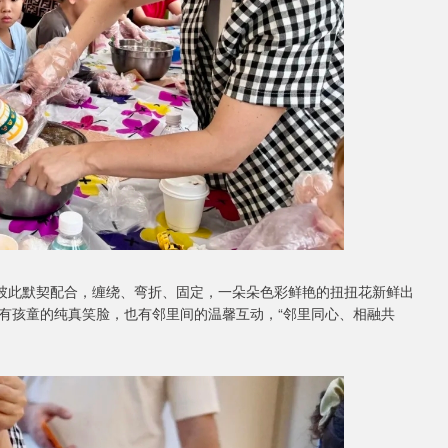
，彼此默契配合，缠绕、弯折、固定，一朵朵色彩鲜艳的扭扭花新鲜出
有孩童的纯真笑脸，也有邻里间的温馨互动，“邻里同心、相融共