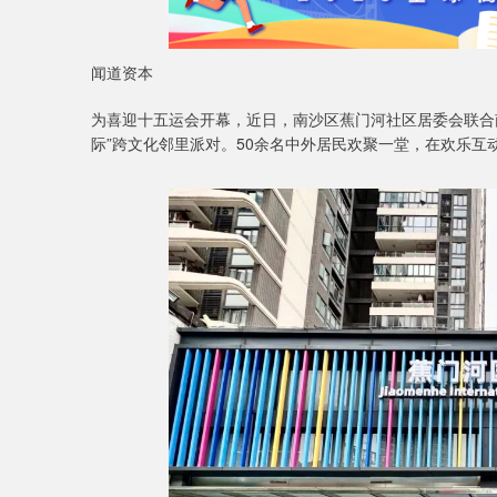
闻道资本
为喜迎十五运会开幕，近日，南沙区蕉门河社区居委会联合
际”跨文化邻里派对。50余名中外居民欢聚一堂，在欢乐