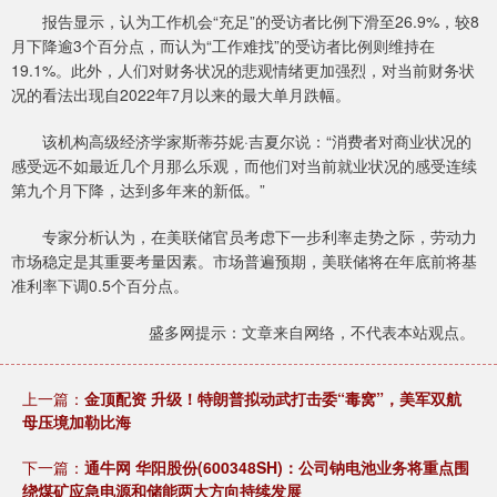
报告显示，认为工作机会“充足”的受访者比例下滑至26.9%，较8
月下降逾3个百分点，而认为“工作难找”的受访者比例则维持在
19.1%。此外，人们对财务状况的悲观情绪更加强烈，对当前财务状
况的看法出现自2022年7月以来的最大单月跌幅。
该机构高级经济学家斯蒂芬妮·吉夏尔说：“消费者对商业状况的
感受远不如最近几个月那么乐观，而他们对当前就业状况的感受连续
第九个月下降，达到多年来的新低。”
专家分析认为，在美联储官员考虑下一步利率走势之际，劳动力
市场稳定是其重要考量因素。市场普遍预期，美联储将在年底前将基
准利率下调0.5个百分点。
盛多网提示：文章来自网络，不代表本站观点。
上一篇：
金顶配资 升级！特朗普拟动武打击委“毒窝”，美军双航
母压境加勒比海
下一篇：
通牛网 华阳股份(600348SH)：公司钠电池业务将重点围
绕煤矿应急电源和储能两大方向持续发展