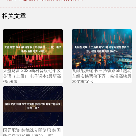
相关文章
天盈财富 2025新科普版七年级
九融配资端 长三角铁路581趟动
英语（上册） 电子课本(最新高
车组实施票价下浮，杭温高铁最
清pdf版
高优惠60%
国元配资 韩德洙立即复职 韩国
政坛迎来“前所未有的一周”