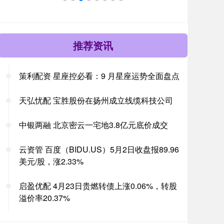
推荐资讯
策利配资 星座控必看：9 月星座运势全面盘点
天弘忧配 宝胜股份在扬州成立线缆科技公司
中银两融 北京密云一宅地3.8亿元底价成交
云资管 百度（BIDU.US）5月2日收盘报89.96
美元/股，涨2.33%
启盈优配 4月23日贵燃转债上涨0.06%，转股
溢价率20.37%