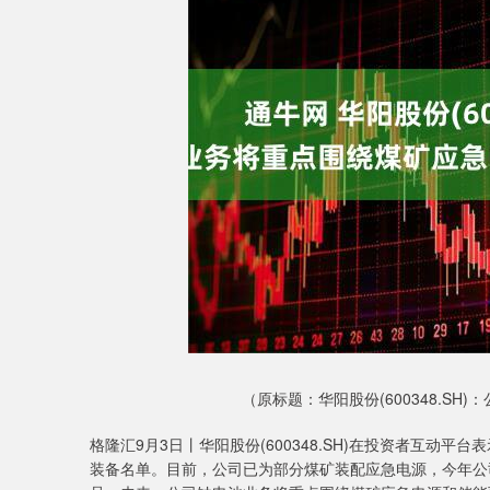
上证指数
3940.04
4.40
2.13%
39.68
1.
（原标题：华阳股份(600348.S
格隆汇9月3日丨华阳股份(600348.SH)在投资者互动
装备名单。目前，公司已为部分煤矿装配应急电源，今年公