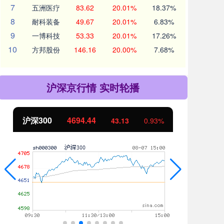
7
五洲医疗
83.62
20.01%
18.37%
8
耐科装备
49.67
20.01%
6.83%
9
一博科技
53.33
20.01%
17.26%
10
方邦股份
146.16
20.00%
7.68%
沪深京行情 实时轮播
沪深300
4694.44
北
43.13
0.93%