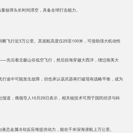
当量核弹头长时间滞空，具备全球打击能力。
飞行近3万公里。其巡航高度仅25至100米，可借助强大机动性
——先沿着北极山谷低空飞行，然后掠海穿越大西洋，绕过南美大
飞行途中可能发生故障，但也承认该武器将打破现有战略平衡，成为
报道，俄领导人10月29日表示，相关核技术可用于国民经济与科
，由液态金属冷却反应堆提供动力，能在千米深海潜航上万公里。