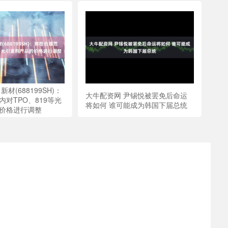
材(688199SH)：
大牛配资网 尹锡悦被罢免后命运
对TPO、819等光
将如何 谁可能成为韩国下届总统
价格进行调整