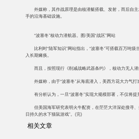
外媒称，其作战原理是由核潜艇搭载、发射，而后自主发
手的沿海基础设施。
“波塞冬”核动力潜航器。图/美国“战区”网站
比利时“陆军知识”网站指出，“波塞冬”可搭载百万吨级
入长期瘫痪。
而且，按照现行《削减战略武器条约》，核动力无人潜航
外媒称，由于“波塞冬”从海底潜入，美西方花大力气打
有分析认为，一旦“波塞冬”实现大规模部署，不仅将提升
但美国海军研究表明火牛配资，在茫茫大洋深处搜寻、拦截
日持久的水下猫鼠游戏”。(完)
相关文章