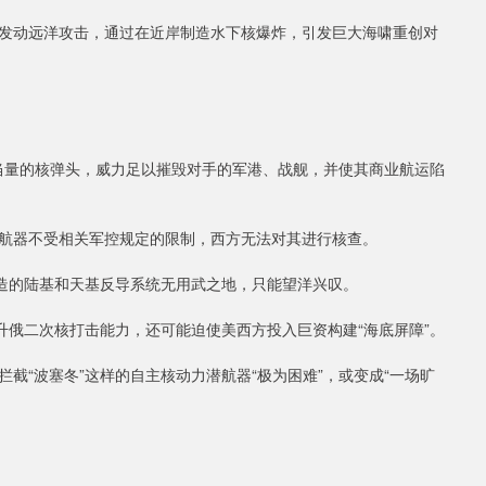
动远洋攻击，通过在近岸制造水下核爆炸，引发巨大海啸重创对
当量的核弹头，威力足以摧毁对手的军港、战舰，并使其商业航运陷
器不受相关军控规定的限制，西方无法对其进行核查。
造的陆基和天基反导系统无用武之地，只能望洋兴叹。
俄二次核打击能力，还可能迫使美西方投入巨资构建“海底屏障”。
“波塞冬”这样的自主核动力潜航器“极为困难”，或变成“一场旷