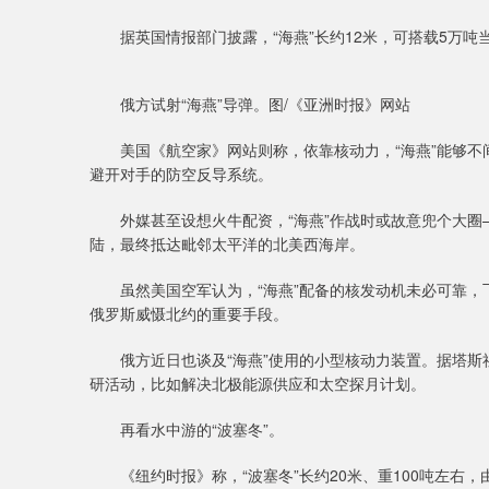
据英国情报部门披露，“海燕”长约12米，可搭载5万吨
俄方试射“海燕”导弹。图/《亚洲时报》网站
美国《航空家》网站则称，依靠核动力，“海燕”能够不间断
避开对手的防空反导系统。
外媒甚至设想火牛配资，“海燕”作战时或故意兜个大圈
陆，最终抵达毗邻太平洋的北美西海岸。
虽然美国空军认为，“海燕”配备的核发动机未必可靠，
俄罗斯威慑北约的重要手段。
俄方近日也谈及“海燕”使用的小型核动力装置。据塔斯社
研活动，比如解决北极能源供应和太空探月计划。
再看水中游的“波塞冬”。
《纽约时报》称，“波塞冬”长约20米、重100吨左右