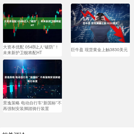
大资本优配 054B让人“破防”！
巨牛盈 现货黄金上触3830美元
未来新护卫舰将配HT
景逸策略 电动自行车“新国标”不
再强制安装脚踏骑行装置