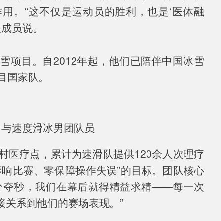
作用。“这不仅是运动员的胜利，也是‘医体融
队成员说。
雪项目。自2012年起，他们已陪伴中国冰雪
目国家队。
）与速度滑冰男团队员
村医疗点，累计为速滑队提供120余人次理疗
影响比赛、零保障操作失误”的目标。团队核心
分夺秒，我们在幕后就得精益求精——每一次
接关系到他们的赛场表现。”