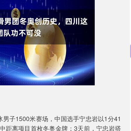
沪深300
4651.31
0.24%
-6.85
-0.15%
男子1500米赛场，中国选手宁忠岩以1分41
子中距离项目首枚冬奥金牌；3天前，宁忠岩搭