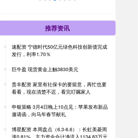
推荐资讯
速配资 宁德时代50亿元绿色科技创新债完成
发行，利率1.70％
巨牛盈 现货黄金上触3830美元
贵丰配资 家里有社保卡的要留意，再忙也要
看看，现在清楚不迟，看完叮嘱家人
申银策略 3月4日晚上10点见：苹果发布新品
邀请函，向马年春节献礼
博星配资 本周盘点（6.3-6.6）：长虹美菱周
涨0.81%，主力资金合计净流入1134.83万元