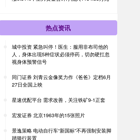
热点资讯
城中投资 紧急叫停！医生：服用非布司他的
人，身体出现5种症状必须停药，切勿硬扛忽
视身体预警信号
同门证券 刘青云金像奖力作《爸爸》定档6月
27日全国上映
星速优配平台 需求改善，关注铁矿9-1正套
宏发证券 北京1963年的15张照片
景逸策略 电动自行车“新国标”不再强制安装脚
踏骑行装置