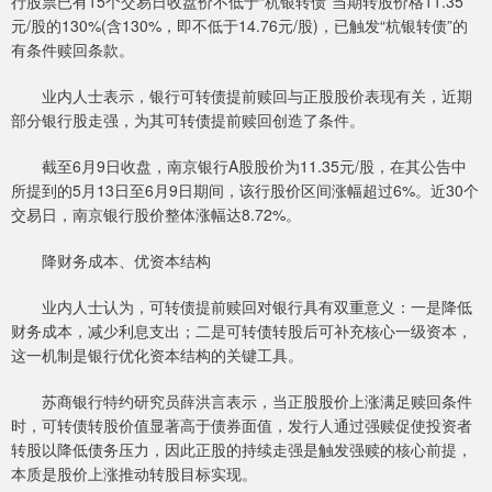
行股票已有15个交易日收盘价不低于“杭银转债”当期转股价格11.35
元/股的130%(含130%，即不低于14.76元/股)，已触发“杭银转债”的
有条件赎回条款。
业内人士表示，银行可转债提前赎回与正股股价表现有关，近期
部分银行股走强，为其可转债提前赎回创造了条件。
截至6月9日收盘，南京银行A股股价为11.35元/股，在其公告中
所提到的5月13日至6月9日期间，该行股价区间涨幅超过6%。近30个
交易日，南京银行股价整体涨幅达8.72%。
降财务成本、优资本结构
业内人士认为，可转债提前赎回对银行具有双重意义：一是降低
财务成本，减少利息支出；二是可转债转股后可补充核心一级资本，
这一机制是银行优化资本结构的关键工具。
苏商银行特约研究员薛洪言表示，当正股股价上涨满足赎回条件
时，可转债转股价值显著高于债券面值，发行人通过强赎促使投资者
转股以降低债务压力，因此正股的持续走强是触发强赎的核心前提，
本质是股价上涨推动转股目标实现。