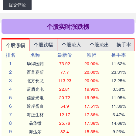
提交评论
个股实时涨跌榜
个股跌幅
个股流入
个股流出
换手率
个股涨幅
排名
名称
最新价
涨幅
换手率
1
毕得医药
73.92
20.00%
11.62%
2
百普赛斯
77.7
20.00%
23.31%
3
北方长龙
113.23
20.00%
12.25%
4
蓝盾光电
22.81
19.99%
0.58%
5
信濠光电
20.72
19.98%
11.95%
6
近岸蛋白
54.9
17.51%
11.39%
7
海正生材
12.17
17.36%
6.47%
8
晶华微
25.76
17.36%
14.66%
9
海达尔
82.4
15.58%
9.26%