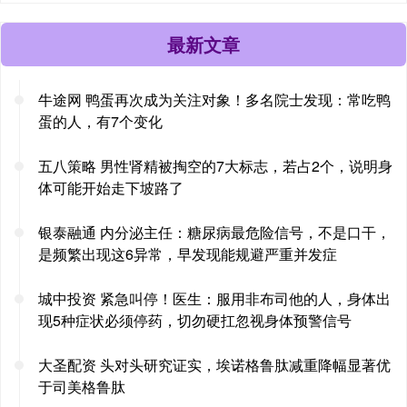
最新文章
牛途网 鸭蛋再次成为关注对象！多名院士发现：常吃鸭
蛋的人，有7个变化
五八策略 男性肾精被掏空的7大标志，若占2个，说明身
体可能开始走下坡路了
银泰融通 内分泌主任：糖尿病最危险信号，不是口干，
是频繁出现这6异常，早发现能规避严重并发症
城中投资 紧急叫停！医生：服用非布司他的人，身体出
现5种症状必须停药，切勿硬扛忽视身体预警信号
大圣配资 头对头研究证实，埃诺格鲁肽减重降幅显著优
于司美格鲁肽