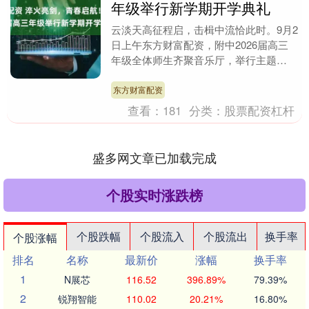
年级举行新学期开学典礼
云淡天高征程启，击楫中流恰此时。9月2
日上午东方财富配资，附中2026届高三
年级全体师生齐聚音乐厅，举行主题
为“淬火亮剑，青春启航”的开学典礼，共
同开启备战高考....
东方财富配资
查看：
181
分类：
股票配资杠杆
盛多网文章已加载完成
个股实时涨跌榜
个股跌幅
个股流入
个股流出
换手率
个股涨幅
排名
名称
最新价
涨幅
换手率
1
N展芯
116.52
396.89%
79.39%
2
锐翔智能
110.02
20.21%
16.80%