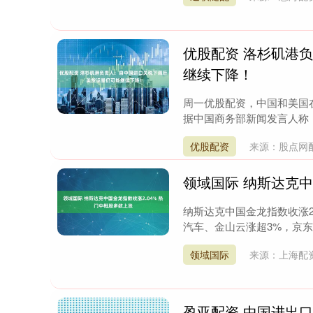
优股配资 洛杉矶港
继续下降！
周一优股配资，中国和美国
据中国商务部新闻发言人称，
优股配资
来源：股点网
领域国际 纳斯达克中
纳斯达克中国金龙指数收涨2
汽车、金山云涨超3%，京东涨
深证成指
14110.12
1.92
0.57%
-34.08
-
领域国际
来源：上海配
盈亚配资 中国进出