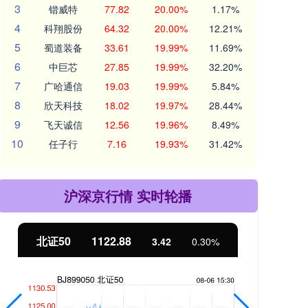
3
锴威特
77.82
20.00%
1.17%
4
科翔股份
64.32
20.00%
12.21%
5
蜀道装备
33.61
19.99%
11.69%
6
中巨芯
27.85
19.99%
32.20%
7
广哈通信
19.03
19.99%
5.84%
8
欣天科技
18.02
19.97%
28.44%
9
飞天诚信
12.56
19.96%
8.49%
10
任子行
7.16
19.93%
31.42%
沪深京行情 实时轮播
北证50
1122.88
创业
3.42
0.30%