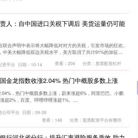
负责人：自中国进口关税下调后 美货运量仍可能
在联合声明中表示将大幅降低对对方的关税，引发市场的狂欢。
中美大幅降低双边关税水平，美方取消了共计91%的加征....
查看：
204
分类：
股票配资杠杆
配资平台
日期：10-14
国金龙指数收涨2.04% 热门中概股多数上涨
.04%，热门中概股多数上涨，蔚来涨超6%，阿里巴巴、小鹏
超2%，百度、哔哩哔哩涨超1%。....
沪深300
4651.31
0.24%
-6.85
-0.15%
资公司平台
日期：09-26
查看：
146
分类：
股票配资平台有哪些
口银行河北省分行：提升汇率避险服务质效 助力