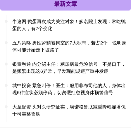
最新文章
牛途网 鸭蛋再次成为关注对象！多名院士发现：常吃鸭
蛋的人，有7个变化
五八策略 男性肾精被掏空的7大标志，若占2个，说明身
体可能开始走下坡路了
银泰融通 内分泌主任：糖尿病最危险信号，不是口干，
是频繁出现这6异常，早发现能规避严重并发症
城中投资 紧急叫停！医生：服用非布司他的人，身体出
现5种症状必须停药，切勿硬扛忽视身体预警信号
大圣配资 头对头研究证实，埃诺格鲁肽减重降幅显著优
于司美格鲁肽