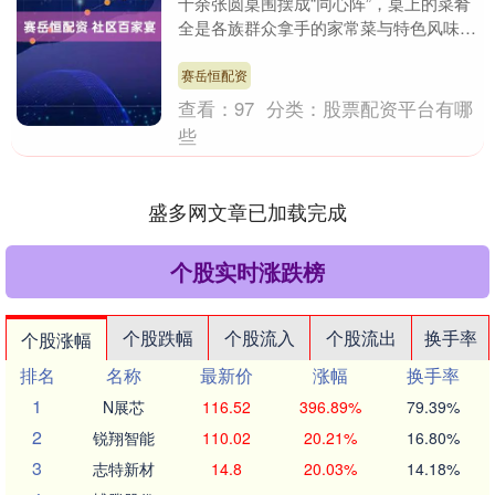
十余张圆桌围摆成“同心阵”，桌上的菜肴
全是各族群众拿手的家常菜与特色风味。
内蒙古科右前旗兴科社区的广场上，旺火
高燃，大....
赛岳恒配资
查看：
97
分类：
股票配资平台有哪
些
盛多网文章已加载完成
个股实时涨跌榜
个股跌幅
个股流入
个股流出
换手率
个股涨幅
排名
名称
最新价
涨幅
换手率
1
N展芯
116.52
396.89%
79.39%
2
锐翔智能
110.02
20.21%
16.80%
3
志特新材
14.8
20.03%
14.18%