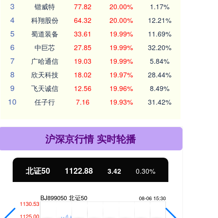
3
锴威特
77.82
20.00%
1.17%
4
科翔股份
64.32
20.00%
12.21%
5
蜀道装备
33.61
19.99%
11.69%
6
中巨芯
27.85
19.99%
32.20%
7
广哈通信
19.03
19.99%
5.84%
8
欣天科技
18.02
19.97%
28.44%
9
飞天诚信
12.56
19.96%
8.49%
10
任子行
7.16
19.93%
31.42%
沪深京行情 实时轮播
北证50
1122.88
创业
3.42
0.30%