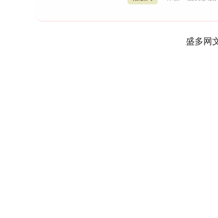
盛多网
深证成指
14110.12
1.92
0.57%
-34.08
-