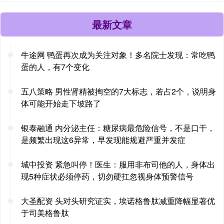
最新文章
牛途网 鸭蛋再次成为关注对象！多名院士发现：常吃鸭
蛋的人，有7个变化
五八策略 男性肾精被掏空的7大标志，若占2个，说明身
体可能开始走下坡路了
银泰融通 内分泌主任：糖尿病最危险信号，不是口干，
是频繁出现这6异常，早发现能规避严重并发症
城中投资 紧急叫停！医生：服用非布司他的人，身体出
现5种症状必须停药，切勿硬扛忽视身体预警信号
大圣配资 头对头研究证实，埃诺格鲁肽减重降幅显著优
于司美格鲁肽