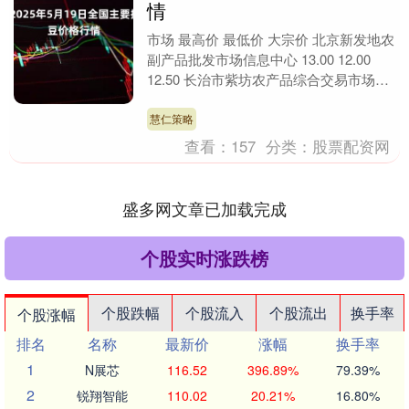
情
市场 最高价 最低价 大宗价 北京新发地农
副产品批发市场信息中心 13.00 12.00
12.50 长治市紫坊农产品综合交易市场有
限公司 14.00 13.0....
慧仁策略
查看：
157
分类：
股票配资网
盛多网文章已加载完成
个股实时涨跌榜
个股跌幅
个股流入
个股流出
换手率
个股涨幅
排名
名称
最新价
涨幅
换手率
1
N展芯
116.52
396.89%
79.39%
2
锐翔智能
110.02
20.21%
16.80%