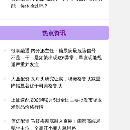
能，你体验过吗？
热点资讯
银泰融通 内分泌主任：糖尿病最危险信号，
不是口干，是频繁出现这6异常，早发现能规
避严重并发症
大圣配资 头对头研究证实，埃诺格鲁肽减重
降幅显著优于司美格鲁肽
上证速配 2026年2月5日全国主要批发市场玉
米制品价格行情
佰亿配资 马筱梅彻底融入京圈！闺蜜高端局
稳坐主位，全靠汪小菲人脉铺路