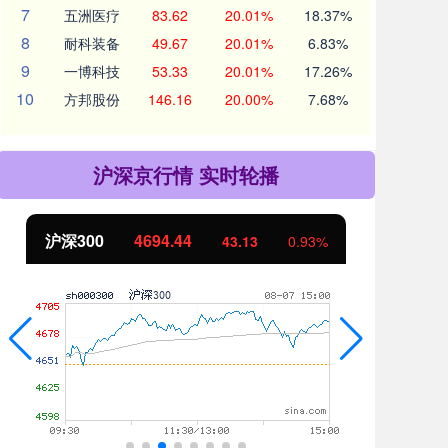
7
五洲医疗
83.62
20.01%
18.37%
8
耐科装备
49.67
20.01%
6.83%
9
一博科技
53.33
20.01%
17.26%
10
方邦股份
146.16
20.00%
7.68%
沪深京行情 实时轮播
北证50
1134.24
创
11.37
1.01%