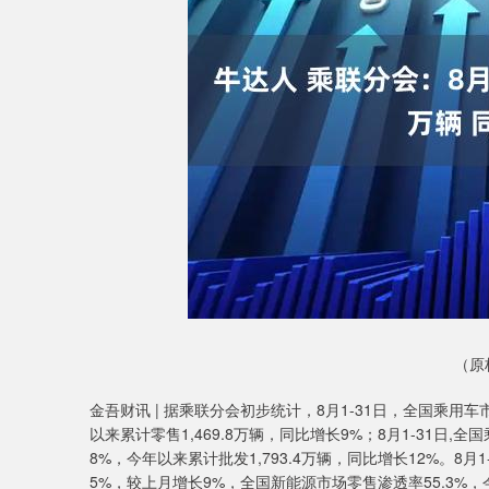
深证成指
14311.01
9.68
1.02%
200.89
1
（原
金吾财讯 | 据乘联分会初步统计，8月1-31日，全国乘用
以来累计零售1,469.8万辆，同比增长9%；8月1-31日,
8%，今年以来累计批发1,793.4万辆，同比增长12%。8
5%，较上月增长9%，全国新能源市场零售渗透率55.3%，今