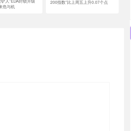
卖铲人”EDA封锁升级
200指数”比上周五上升0.07个点
来危与机