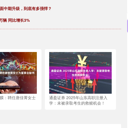
，全面中期升级，到底有多强悍？
万辆 同比增长3%
达膜：聘任唐佳菁女士
通盈证券 2025年山东高职注册入
学：未被录取考生的救赎机会！