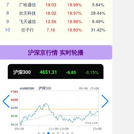
7
广哈通信
19.03
19.99%
5.84%
8
欣天科技
18.02
19.97%
28.44%
9
飞天诚信
12.56
19.96%
8.49%
10
任子行
7.16
19.93%
31.42%
沪深京行情 实时轮播
沪深300
4651.31
北
-6.85
-0.15%