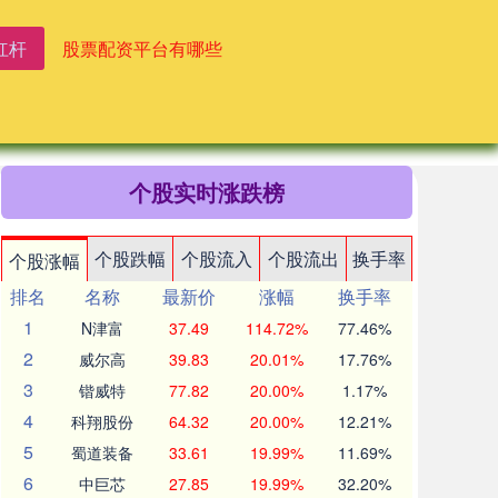
杠杆
股票配资平台有哪些
个股实时涨跌榜
个股跌幅
个股流入
个股流出
换手率
个股涨幅
排名
名称
最新价
涨幅
换手率
1
N津富
37.49
114.72%
77.46%
2
威尔高
39.83
20.01%
17.76%
3
锴威特
77.82
20.00%
1.17%
4
科翔股份
64.32
20.00%
12.21%
5
蜀道装备
33.61
19.99%
11.69%
6
中巨芯
27.85
19.99%
32.20%