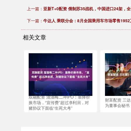
上一篇：
亚新T+0配资 俄制苏35战机，中国进口24架
下一篇：
牛达人 乘联分会：8月全国乘用车市场零售1952
相关文章
双融配资 溜溜梅二冲IPO：靠降价
财富配资 三
换市场，“宣传费”超过净利润，对
为董事会秘书
赌协议下面临“生死大考”