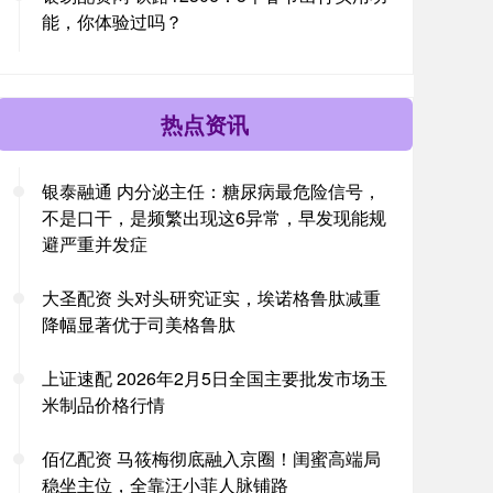
能，你体验过吗？
热点资讯
银泰融通 内分泌主任：糖尿病最危险信号，
不是口干，是频繁出现这6异常，早发现能规
避严重并发症
大圣配资 头对头研究证实，埃诺格鲁肽减重
降幅显著优于司美格鲁肽
上证速配 2026年2月5日全国主要批发市场玉
米制品价格行情
佰亿配资 马筱梅彻底融入京圈！闺蜜高端局
稳坐主位，全靠汪小菲人脉铺路