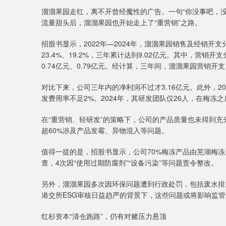
溜溜果园走红，离不开曾经魔性的广告。一句“你没事吧，
流量甜头后，溜溜果园也开始走上了“重营销”之路。
招股书显示，2022年—2024年，溜溜果园销售及经销开支分别
23.4%、19.2%，三年累计达到9.02亿元。其中，营销开支
0.74亿元、0.79亿元。经计算，三年间，溜溜果园营销开支
对比下来，公司三年内的净利润不过才3.16亿元。此外，20
发费用率不足2%。2024年，其研发团队仅26人，在梅冻
在“重营销、轻研发”的策略下，公司的产品质量也未得到充
超60%涉及产品发霉、异物混入等问题。
值得一提的是，招股书显示，公司70%梅冻产品由芜湖梅冻天
查，4次因“使用过期防腐剂”“设备污染”等问题责令整改。
另外，溜溜果园多次因环保问题遭到行政处罚，包括废水排
港交所ESG审核日益趋严的背景下，这些问题或将影响监
红杉资本“清仓跑路”，仍有对赌压力悬顶