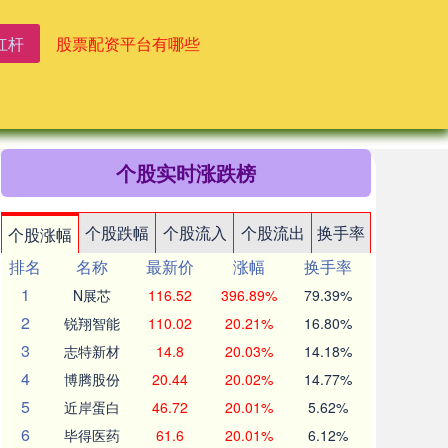
杠杆
股票配资平台有哪些
个股实时涨跌榜
个股跌幅
个股流入
个股流出
换手率
个股涨幅
排名
名称
最新价
涨幅
换手率
1
N展芯
116.52
396.89%
79.39%
2
锐翔智能
110.02
20.21%
16.80%
3
志特新材
14.8
20.03%
14.18%
4
博腾股份
20.44
20.02%
14.77%
5
近岸蛋白
46.72
20.01%
5.62%
6
毕得医药
61.6
20.01%
6.12%