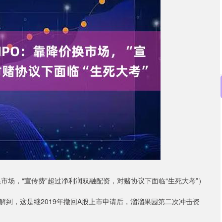
沪深300
4694.44
.42%
43.13
0.93%
换市场，“宣传费”超过净利润双融配资，对赌协议下面临“生死大考”）
到，这是继2019年撤回A股上市申请后，溜溜果园第二次冲击资