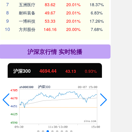
7
五洲医疗
83.62
20.01%
18.37%
8
耐科装备
49.67
20.01%
6.83%
9
一博科技
53.33
20.01%
17.26%
10
方邦股份
146.16
20.00%
7.68%
沪深京行情 实时轮播
北证50
1134.24
创
11.37
1.01%