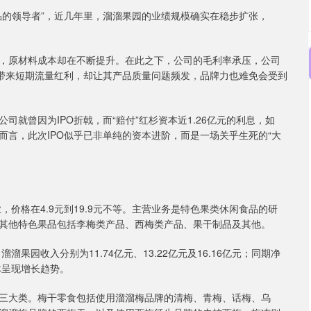
品的领导者”，近几年里，溜溜果园的业绩规模确实在稳步扩张，
，原材料成本却在不断提升。在此之下，公司的毛利率承压，公司
虽带来短期流量红利，却让其产品质量问题频发，品牌力也难免会受到
就曾因为IPO折戟，而“赔付”红杉资本近1.26亿元的利息，如
言，此次IPO似乎已非单纯的资本进阶，而是一场关乎生死的“大
，价格在4.9元到19.9元不等。主营业务是特色果类休闲食品的研
其他特色果品包括李梅类产品、西梅类产品、果干制品及其他。
溜溜果园收入分别为11.74亿元、13.22亿元及16.16亿元；同期净
整体呈现增长趋势。
三大类。梅干零食包括使用溜溜梅品牌的清梅、青梅、话梅、乌