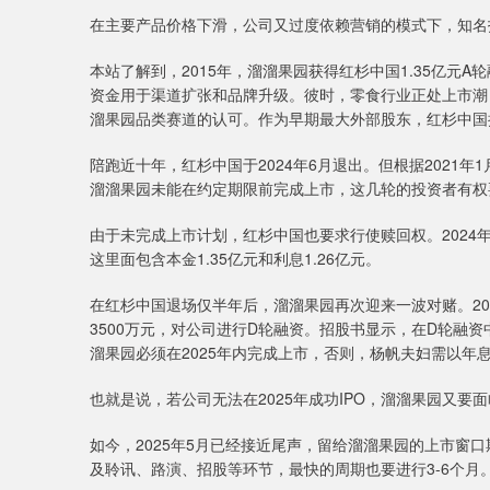
在主要产品价格下滑，公司又过度依赖营销的模式下，知名
本站了解到，2015年，溜溜果园获得红杉中国1.35亿元
资金用于渠道扩张和品牌升级。彼时，零食行业正处上市潮
溜果园品类赛道的认可。作为早期最大外部股东，红杉中国持股
陪跑近十年，红杉中国于2024年6月退出。但根据2021年
溜溜果园未能在约定期限前完成上市，这几轮的投资者有权
由于未完成上市计划，红杉中国也要求行使赎回权。2024年
这里面包含本金1.35亿元和利息1.26亿元。
在红杉中国退场仅半年后，溜溜果园再次迎来一波对赌。2024
3500万元，对公司进行D轮融资。招股书显示，在D轮融
溜果园必须在2025年内完成上市，否则，杨帆夫妇需以年
也就是说，若公司无法在2025年成功IPO，溜溜果园又要面
如今，2025年5月已经接近尾声，留给溜溜果园的上市窗
及聆讯、路演、招股等环节，最快的周期也要进行3-6个月