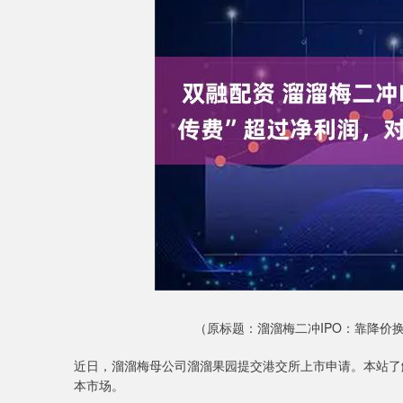
深证成指
14311.01
9.68
1.02%
200.89
1
（原标题：溜溜梅二冲IPO：靠降价
近日，溜溜梅母公司溜溜果园提交港交所上市申请。本站了解
本市场。