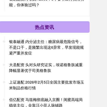
能，你体验过吗？
热点资讯
银泰融通 内分泌主任：糖尿病最危险信号，
不是口干，是频繁出现这6异常，早发现能规
避严重并发症
大圣配资 头对头研究证实，埃诺格鲁肽减重
降幅显著优于司美格鲁肽
上证速配 2026年2月5日全国主要批发市场玉
米制品价格行情
佰亿配资 马筱梅彻底融入京圈！闺蜜高端局
稳坐主位，全靠汪小菲人脉铺路