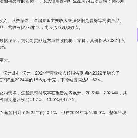
溜溜梅品牌的西梅干，以及使用西梅纤生品牌的去核西梅；梅冻则
.4%的收入。从数据看，溜溜果园主要收入来源仍旧是青梅等梅类产品。
品，营收占比不到1%，尚未形成规模效应。
数据显示，为公司贡献超六成营收的梅干零食，其价格从2022年的
6%。
更大。
亿元及4.1亿元，2024年营业收入较报告期初的2022年增长了
克下降至2024年的18.6元/千克，下降幅度高达31.62%。
蒟蒻等，这些原材料成本在报告期内飙升。2022年—2024年，其
同期总营收的41.7%、43.5%及47.7%。
短暂回升至2023年的40.1%，但在2024年降至36.0%，整体呈现