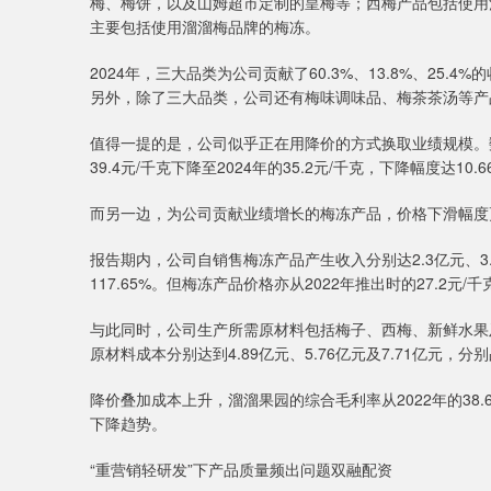
梅、梅饼，以及山姆超市定制的皇梅等；西梅产品包括使用
主要包括使用溜溜梅品牌的梅冻。
2024年，三大品类为公司贡献了60.3%、13.8%、25
另外，除了三大品类，公司还有梅味调味品、梅茶茶汤等产
值得一提的是，公司似乎正在用降价的方式换取业绩规模。
39.4元/千克下降至2024年的35.2元/千克，下降幅度达10.6
而另一边，为公司贡献业绩增长的梅冻产品，价格下滑幅度
报告期内，公司自销售梅冻产品产生收入分别达2.3亿元、3.1
117.65%。但梅冻产品价格亦从2022年推出时的27.2元/千
与此同时，公司生产所需原材料包括梅子、西梅、新鲜水果及
原材料成本分别达到4.89亿元、5.76亿元及7.71亿元，分别占
降价叠加成本上升，溜溜果园的综合毛利率从2022年的38.6%
下降趋势。
“重营销轻研发”下产品质量频出问题双融配资