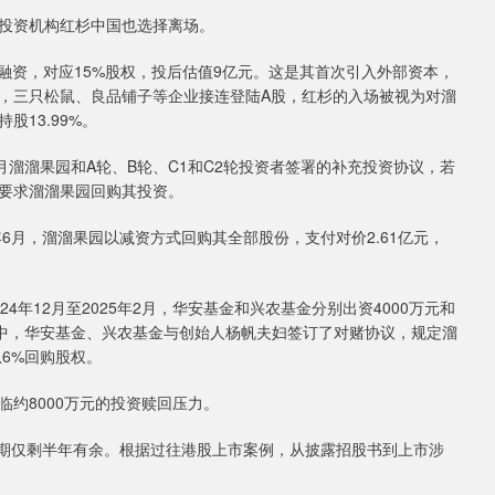
投资机构红杉中国也选择离场。
A轮融资，对应15%股权，投后估值9亿元。这是其首次引入外部资本，
，三只松鼠、良品铺子等企业接连登陆A股，红杉的入场被视为对溜
13.99%。
1月溜溜果园和A轮、B轮、C1和C2轮投资者签署的补充投资协议，若
要求溜溜果园回购其投资。
6月，溜溜果园以减资方式回购其全部股份，支付对价2.61亿元，
年12月至2025年2月，华安基金和兴农基金分别出资4000万元和
资中，华安基金、兴农基金与创始人杨帆夫妇签订了对赌协议，规定溜
息6%回购股权。
临约8000万元的投资赎回压力。
口期仅剩半年有余。根据过往港股上市案例，从披露招股书到上市涉
。