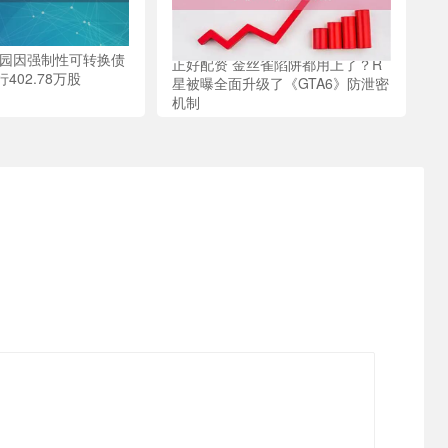
桂园因强制性可转换债
正好配资 金丝雀陷阱都用上了？R
402.78万股
星被曝全面升级了《GTA6》防泄密
机制