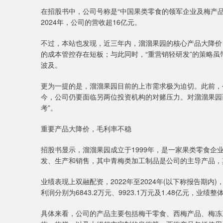
在招股书中，公司号称是“中国果类零食的领军企业及梅产
2024年，公司的营收超16亿元。
不过，本站也发现，近三年内，溜溜果园的核心产品大降价
的成本管控存在短板；与此同时，“重营销轻研发”的策略
波及。
更为一提的是，溜溜果园目前的上市需求极为迫切。此前，公司
今，公司仍要面临另两位投资机构的对赌压力。对溜溜果园而
考”。
重要产品大降价，毛利率不稳
招股书显示，溜溜果园成立于1999年，是一家果类零食企业
发、生产和销售，其中青梅类加工制品是公司的主导产品，
业绩表现上双融配资，2022年至2024年(以下称报告期内)，
利润分别为6843.2万元、9923.1万元及1.48亿元，业绩
具体来看，公司的产品主要包括梅干零食、西梅产品、梅冻